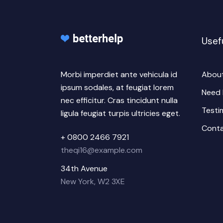
Usefu
Morbi imperdiet ante vehicula id
Abou
ipsum sodales, at feugiat lorem
Need 
nec efficitur. Cras tincidunt nulla
Testi
ligula feugiat turpis ultricies eget.
Cont
+ 0800 2466 7921
theqi16@example.com
34th Avenue
New York, W2 3XE