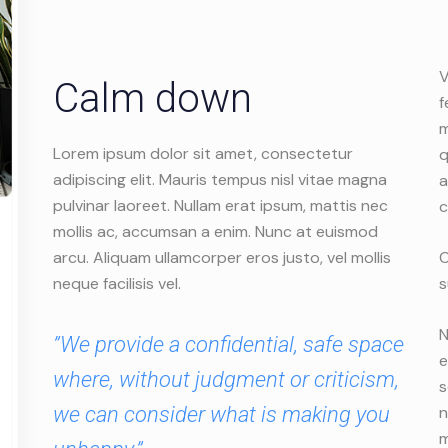
V
Calm down
f
m
Lorem ipsum dolor sit amet, consectetur
q
adipiscing elit. Mauris tempus nisl vitae magna
a
pulvinar laoreet. Nullam erat ipsum, mattis nec
c
mollis ac, accumsan a enim. Nunc at euismod
arcu. Aliquam ullamcorper eros justo, vel mollis
C
neque facilisis vel.
s
N
”We provide a confidential, safe space
e
where, without judgment or criticism,
s
we can consider what is making you
n
m