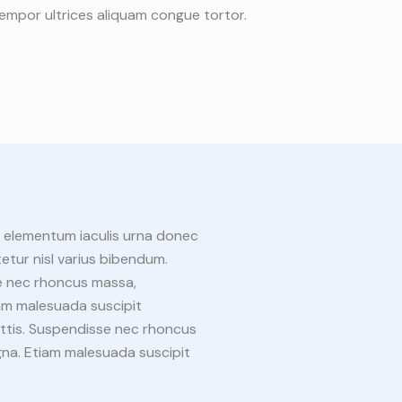
empor ultrices aliquam congue tortor.
, elementum iaculis urna donec
tur nisl varius bibendum.
se nec rhoncus massa,
am malesuada suscipit
attis. Suspendisse nec rhoncus
na. Etiam malesuada suscipit