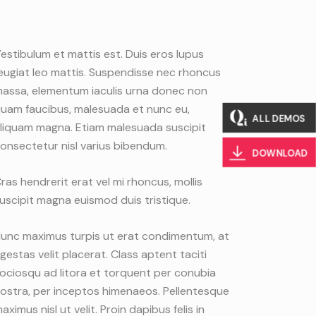
estibulum et mattis est. Duis eros lupus
eugiat leo mattis. Suspendisse nec rhoncus
assa, elementum iaculis urna donec non
uam faucibus, malesuada et nunc eu,
ALL DEMOS
liquam magna. Etiam malesuada suscipit
onsectetur nisl varius bibendum.
DOWNLOAD
ras hendrerit erat vel mi rhoncus, mollis
uscipit magna euismod duis tristique.
unc maximus turpis ut erat condimentum, at
gestas velit placerat. Class aptent taciti
ociosqu ad litora et torquent per conubia
ostra, per inceptos himenaeos. Pellentesque
aximus nisl ut velit. Proin dapibus felis in