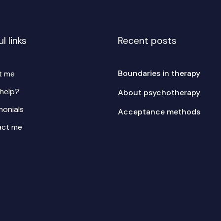
l links
Recent posts
Boundaries in therapy
t me
help?
About psychotherapy
monials
Acceptance methods
act me